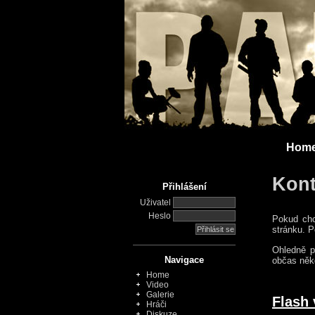
Hom
Kont
Přihlášení
Uživatel
Heslo
Pokud chc
stránku. P
Ohledně p
Navigace
občas něk
Home
Video
Galerie
Flash 
Hráči
Diskuze