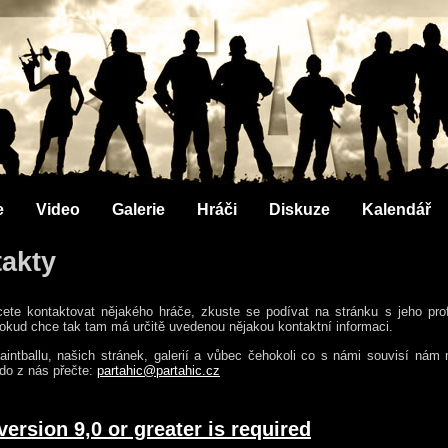
e
Video
Galerie
Hráči
Diskuze
Kalendář
akty
ete kontaktovat nějakého hráče, zkuste se podívat na stránku s jeho prof
okud chce tak tam má určitě uvedenou nějakou kontaktní informaci.
aintballu, našich stránek, galerií a vůbec čehokoli co s námi souvisí nám
do z nás přečte:
partahic@partahic.cz
version 9,0 or greater is required