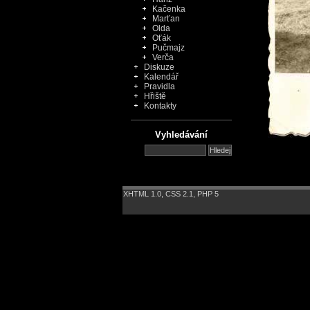
Kačenka
Marťan
Olda
Oťák
Pučmajz
Verča
Diskuze
Kalendář
Pravidla
Hřiště
Kontakty
Vyhledávání
XHTML 1.0
,
CSS 2.1
,
PHP 5