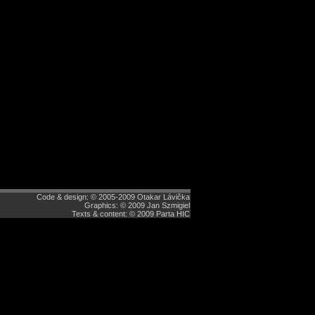
Code & design: © 2005-2009 Otakar Lávička
Graphics: © 2009 Jan Szmigiel
Texts & content: © 2009 Parta HIC